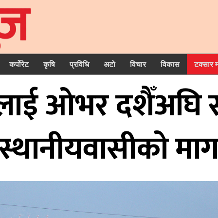
कर्पोरेट
कृषि
प्रविधि
अटो
विचार
विकास
टक्सार 
फ्लाई ओभर दशैँअघि सम
स्थानीयवासीको मा