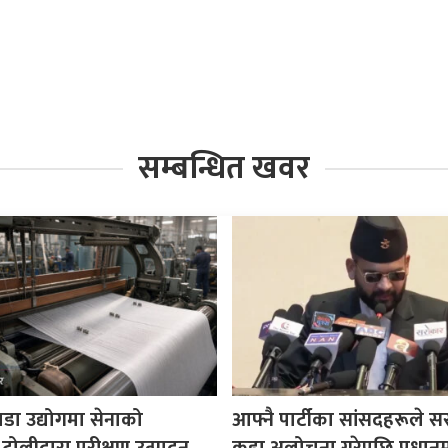
सम्बन्धित खवर
पडा उद्योगमा सेनाको
आफ्नै पार्टीका सांसदहरूले 
 टोलीद्वारा परीक्षण उत्पादन
कडा अलोचना गरेपछि प्रधानमन्