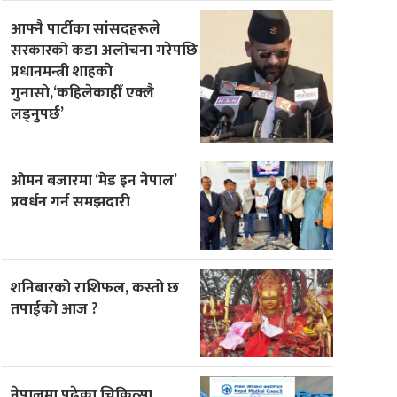
आफ्नै पार्टीका सांसदहरूले
सरकारको कडा अलोचना गरेपछि
प्रधानमन्त्री शाहकाे
गुनासाे,‘कहिलेकाहीँ एक्लै
लड्नुपर्छ’
ओमन बजारमा ‘मेड इन नेपाल’
प्रवर्धन गर्न समझदारी
शनिबारको राशिफल, कस्तो छ
तपाईको आज ?
नेपालमा पढेका चिकित्सा