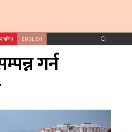
म्यागजिन
ENGLISH
्पन्न गर्न
ग