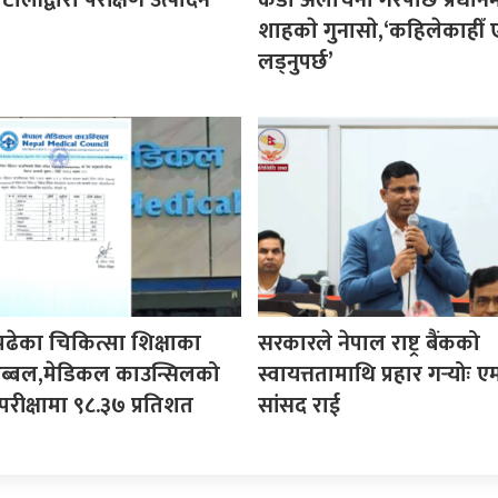
शाहकाे गुनासाे,‘कहिलेकाहीँ ए
लड्नुपर्छ’
पढेका चिकित्सा शिक्षाका
सरकारले नेपाल राष्ट्र बैंकको
ी अब्बल,मेडिकल काउन्सिलको
स्वायत्ततामाथि प्रहार गर्‍योः ए
परीक्षामा ९८.३७ प्रतिशत
सांसद राई