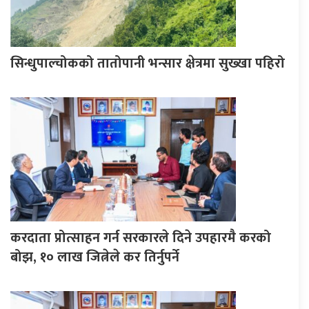
सिन्धुपाल्चोकको तातोपानी भन्सार क्षेत्रमा सुख्खा पहिरो
करदाता प्रोत्साहन गर्न सरकारले दिने उपहारमै करको
बोझ, १० लाख जित्नेले कर तिर्नुपर्ने