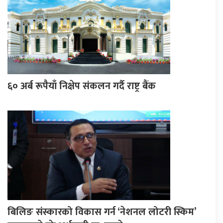
६० अर्ब रूपैयाँ निक्षेप संकलन गर्दै राष्ट्र बैंक
बिलिङ संस्कारको विकास गर्न ‘नेशनल लोटरी स्किम’