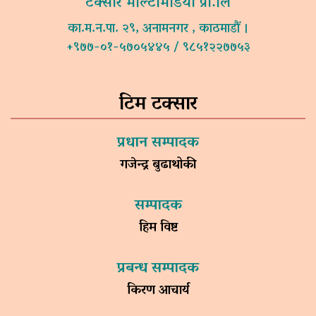
टक्सार मल्टिमिडिया प्रा.लि
का.म.न.पा. २९, अनामनगर , काठमाडौं ।
+९७७-०१-५७०५४४५ / ९८५१२२७७५३
टिम टक्सार
प्रधान सम्पादक
गजेन्द्र बुढाथोकी
सम्पादक
हिम विष्ट
प्रबन्ध सम्पादक
किरण आचार्य