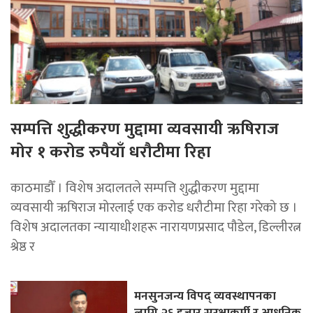
सम्पत्ति शुद्धीकरण मुद्दामा व्यवसायी ऋषिराज
मोर १ करोड रुपैयाँ धरौटीमा रिहा
काठमाडौँ । विशेष अदालतले सम्पत्ति शुद्धीकरण मुद्दामा
व्यवसायी ऋषिराज मोरलाई एक करोड धरौटीमा रिहा गरेको छ ।
विशेष अदालतका न्यायाधीशहरू नारायणप्रसाद पौडेल, डिल्लीरत्न
श्रेष्ठ र
मनसुनजन्य विपद् व्यवस्थापनका
लागि २६ हजार सुरक्षाकर्मी र आधुनिक