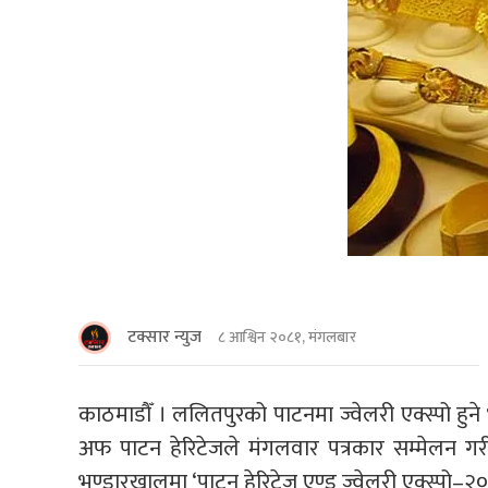
टक्सार न्युज
८ आश्विन २०८१, मंगलबार
काठमाडाैँ । ललितपुरको पाटनमा ज्वेलरी एक्स्पो ह
अफ पाटन हेरिटेजले मंगलवार पत्रकार सम्मेलन गर
भण्डारखालमा ‘पाटन हेरिटेज एण्ड ज्वेलरी एक्स्पो–