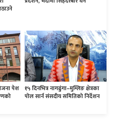
रा
प्रदर्शन, भदौमा सिंहदरबार घेर्ने
ठाउने
योजना पेश
१५ दिनभित्र नागढुंगा–मुग्लिङ क्षेत्रका
करणको
पोल सार्न संसदीय समितिको निर्देशन