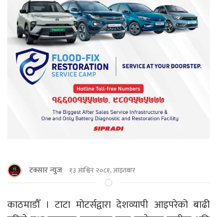
टक्सार न्युज
१३ आश्विन २०८१, आइतबार
काठमाडाैँ । टाटा मोटर्सद्वारा देशव्यापी आइपरेको बाढी