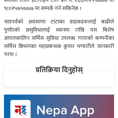
सेवाका लागि हटलाइन टोल फ्री नं. १६६००१५५७७७ वा
९८०१५७५७७७ मा सम्पर्क गर्न सकिनेछ ।
चाडपर्वको अवसरमा टाटाका ग्राहकहरूलाई बाढीले
पुर्याएको असुविधालाई ध्यानमा राखि यस बिशेष
आपलकालिन सर्भिस सुविधा उपलब्ध गराएको कम्पनीका
सर्भिस बिभागका महाप्रबन्धक कुमार भण्डारीले जानकारी
गराए ।
प्रतिक्रिया दिनुहोस्