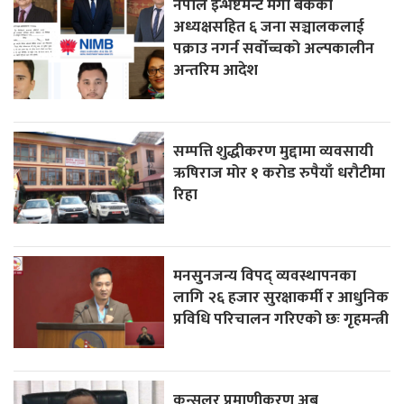
नेपाल इन्भेष्टमेन्ट मेगा बैंकका
अध्यक्षसहित ६ जना सञ्चालकलाई
पक्राउ नगर्न सर्वोच्चको अल्पकालीन
अन्तरिम आदेश
सम्पत्ति शुद्धीकरण मुद्दामा व्यवसायी
ऋषिराज मोर १ करोड रुपैयाँ धरौटीमा
रिहा
मनसुनजन्य विपद् व्यवस्थापनका
लागि २६ हजार सुरक्षाकर्मी र आधुनिक
प्रविधि परिचालन गरिएको छः गृहमन्त्री
कन्सुलर प्रमाणीकरण अब