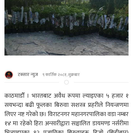
टक्सार न्युज
९ कार्तिक २०८१, शुक्रबार
काठमाडौँ । भारतबाट अवैध रूपमा ल्याइएका ५ हजार १
सयभन्दा बढी फूलका बिरुवा सशस्त्र प्रहरीले नियन्त्रणमा
लिएर नष्ट गरेको छ। विराटनगर महानगरपालिका वडा नम्बर
१४ मा रहेको हिरा अन्सारीद्वारा सञ्चालित डायमण्ड नर्सरीमा
भित्र्याइएका १२ प्रजातिका बिरुवाहरू हिजो (बिहीबार)