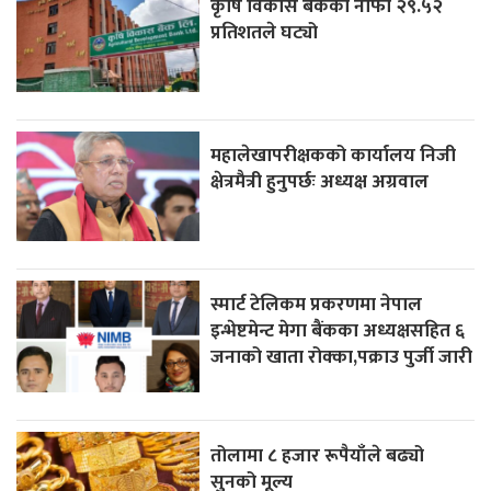
कृषि विकास बैंकको नाफा २९.५२
प्रतिशतले घट्यो
महालेखापरीक्षकको कार्यालय निजी
क्षेत्रमैत्री हुनुपर्छः अध्यक्ष अग्रवाल
स्मार्ट टेलिकम प्रकरणमा नेपाल
इन्भेष्टमेन्ट मेगा बैंकका अध्यक्षसहित ६
जनाको खाता रोक्का,पक्राउ पुर्जी जारी
तोलामा ८ हजार रूपैयाँले बढ्यो
सुनको मूल्य