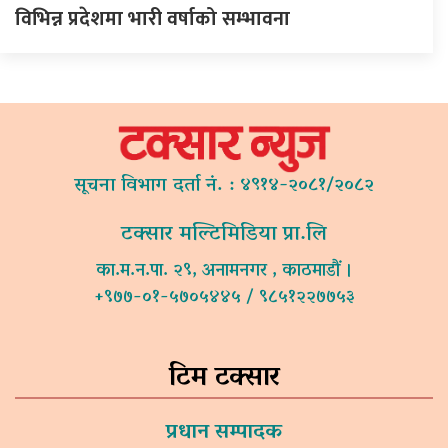
विभिन्न प्रदेशमा भारी वर्षाको सम्भावना
सूचना विभाग दर्ता नं. : ४९१४-२०८१/२०८२
टक्सार मल्टिमिडिया प्रा.लि
का.म.न.पा. २९, अनामनगर , काठमाडौं ।
+९७७-०१-५७०५४४५ / ९८५१२२७७५३
टिम टक्सार
प्रधान सम्पादक