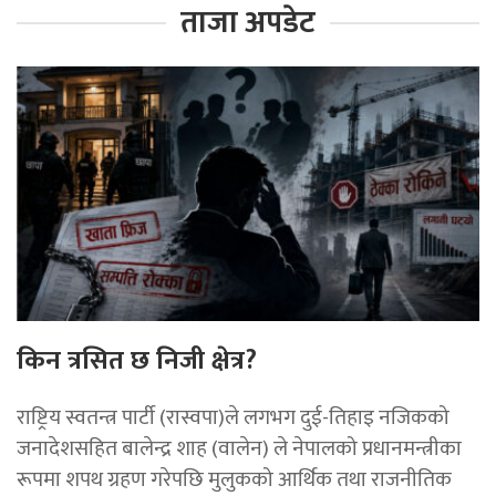
ताजा अपडेट
किन त्रसित छ निजी क्षेत्र?
राष्ट्रिय स्वतन्त्र पार्टी (रास्वपा)ले लगभग दुई-तिहाइ नजिकको
जनादेशसहित बालेन्द्र शाह (वालेन) ले नेपालको प्रधानमन्त्रीका
रूपमा शपथ ग्रहण गरेपछि मुलुकको आर्थिक तथा राजनीतिक