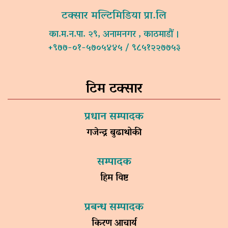
टक्सार मल्टिमिडिया प्रा.लि
का.म.न.पा. २९, अनामनगर , काठमाडौं ।
+९७७-०१-५७०५४४५ / ९८५१२२७७५३
टिम टक्सार
प्रधान सम्पादक
गजेन्द्र बुढाथोकी
सम्पादक
हिम विष्ट
प्रबन्ध सम्पादक
किरण आचार्य