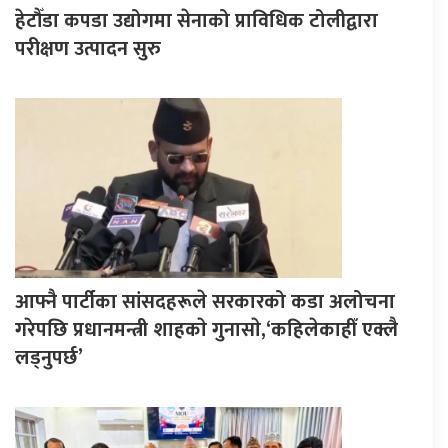
हेटौँडा कपडा उद्योगमा सेनाको प्राविधिक टोलीद्वारा
परीक्षण उत्पादन सुरु
आफ्नै पार्टीका सांसदहरूले सरकारको कडा अलोचना
गरेपछि प्रधानमन्त्री शाहकाे गुनासाे,‘कहिलेकाहीँ एक्लै
लड्नुपर्छ’