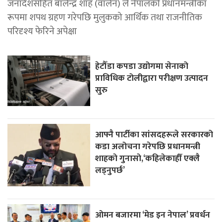
जनादेशसहित बालेन्द्र शाह (वालेन) ले नेपालको प्रधानमन्त्रीका
रूपमा शपथ ग्रहण गरेपछि मुलुकको आर्थिक तथा राजनीतिक
परिदृश्य फेरिने अपेक्षा
हेटौँडा कपडा उद्योगमा सेनाको
प्राविधिक टोलीद्वारा परीक्षण उत्पादन
सुरु
आफ्नै पार्टीका सांसदहरूले सरकारको
कडा अलोचना गरेपछि प्रधानमन्त्री
शाहकाे गुनासाे,‘कहिलेकाहीँ एक्लै
लड्नुपर्छ’
ओमन बजारमा ‘मेड इन नेपाल’ प्रवर्धन