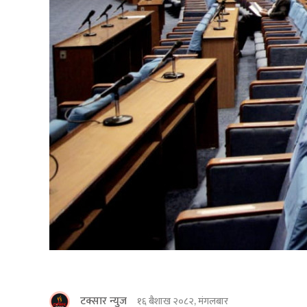
टक्सार न्युज
१६ बैशाख २०८२, मंगलबार