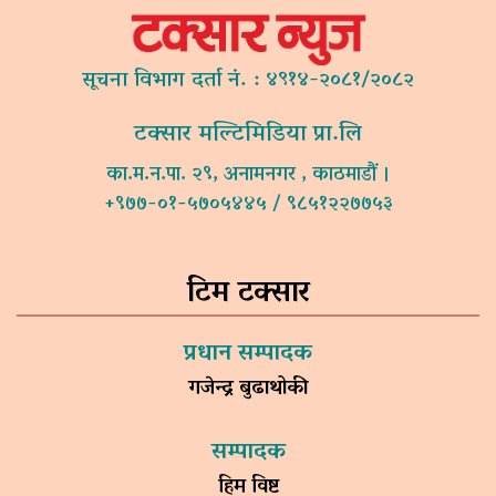
सूचना विभाग दर्ता नं. : ४९१४-२०८१/२०८२
टक्सार मल्टिमिडिया प्रा.लि
का.म.न.पा. २९, अनामनगर , काठमाडौं ।
+९७७-०१-५७०५४४५ / ९८५१२२७७५३
टिम टक्सार
प्रधान सम्पादक
गजेन्द्र बुढाथोकी
सम्पादक
हिम विष्ट