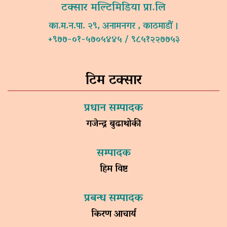
टक्सार मल्टिमिडिया प्रा.लि
का.म.न.पा. २९, अनामनगर , काठमाडौं ।
+९७७-०१-५७०५४४५ / ९८५१२२७७५३
टिम टक्सार
प्रधान सम्पादक
गजेन्द्र बुढाथोकी
सम्पादक
हिम विष्ट
प्रबन्ध सम्पादक
किरण आचार्य