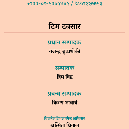
+९७७-०१-५७०५४४५ / ९८५१२२७७५३
टिम टक्सार
प्रधान सम्पादक
गजेन्द्र बुढाथोकी
सम्पादक
हिम विष्ट
प्रबन्ध सम्पादक
किरण आचार्य
विजनेस डेभलपमेन्ट अफिसर
अस्मिता धिताल