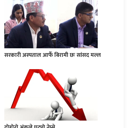
सरकारी अस्पताल आफैँ बिरामी छः सांसद मल्ल
दोहोरो अंकले घट्यो नेप्से