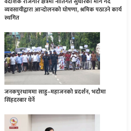
वैदेशिक रोजगार क्षेत्रमा नीतिगत सुधारको माग गर्दै
व्यवसायीद्वारा आन्दोलनको घोषणा, श्रमिक पठाउने कार्य
स्थगित
जनकपुरधाममा साहु–महाजनको प्रदर्शन, भदौमा
सिंहदरबार घेर्ने