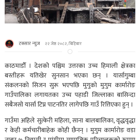
टक्सार न्युज
२२ जेष्ठ २०८२, बिहिबार
काठमाडौँ । देशको पश्चिम उत्तरका उच्च हिमाली क्षेत्रका
बस्तीहरू यतिखेर सुनसान भएका छन् । यार्सागुम्बा
संकलनको सिजन सुरू भएपछि मुगुको मुगुम कार्मारोङ
गाउँपालिका लगायतका उच्च पहाडी जिल्लाका बासिन्दा
सबैजसो यार्सा टिप्न पाटनतिर लागेपछि गाउँ रित्तिएका हुन् ।
गाउँमा अहिले सुत्केरी महिला, साना बालबालिका, वृद्धवृद्धा
र केही कर्मचारीबाहेक कोही छैनन् । मुगुम कार्मारोङ वडा
नम्बर ७ निवासी र मांग्रीमा सामाजिक परिचालकको रूपमा