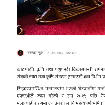
टक्सार न्युज
२५ जेष्ठ २०८२, आइतबार
काठमाडौँ। कृषि तथा पशुपन्छी विकासमन्त्री रामना
संघको खाद्य तथा कृषि संगठन (एफएओ )का विशेष प्
सिंहदरवारस्थित मन्त्रालयमा भएको भेटवार्तामा मन
एफएओले काम गरेको र सन् २०१५ पछि नेपाल
मुलप्रवाहीकरणमा ल्याउनका लागि महत्वपुर्ण भुमिक