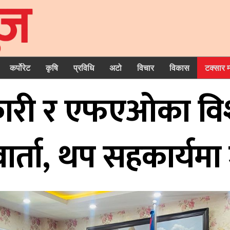
कर्पोरेट
कृषि
प्रविधि
अटो
विचार
विकास
टक्सार 
िकारी र एफएओका विश
वार्ता, थप सहकार्यमा