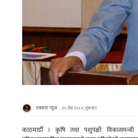
टक्सार न्युज
३० जेष्ठ २०८२, शुक्रबार
काठमाडाैँ । कृषि तथा पशुपंक्षी विकासमन्त्र