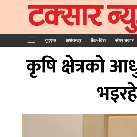
गृहपृष्‍ठ
अर्थतन्त्र
बैंक-वित्त
सेयर बजार
कृषि क्षेत्रक
भइरहे