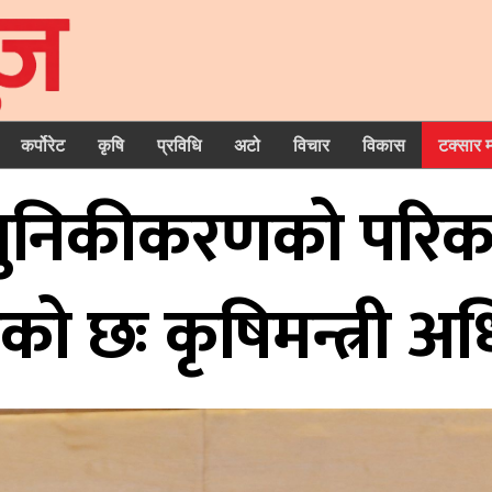
कर्पोरेट
कृषि
प्रविधि
अटो
विचार
विकास
टक्सार 
ो आधुनिकीकरणको परि
को छः कृषिमन्त्री अ