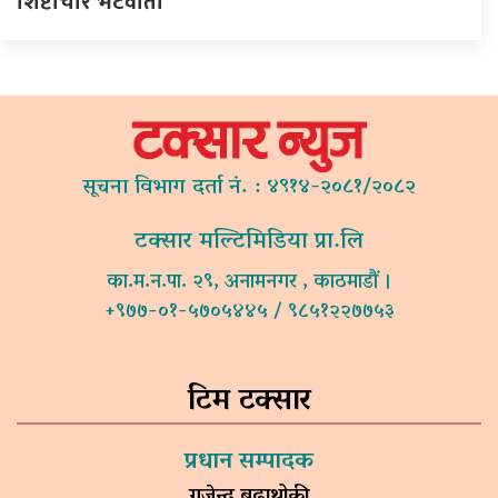
शिष्टाचार भेटवार्ता
सूचना विभाग दर्ता नं. : ४९१४-२०८१/२०८२
टक्सार मल्टिमिडिया प्रा.लि
का.म.न.पा. २९, अनामनगर , काठमाडौं ।
+९७७-०१-५७०५४४५ / ९८५१२२७७५३
टिम टक्सार
प्रधान सम्पादक
गजेन्द्र बुढाथोकी