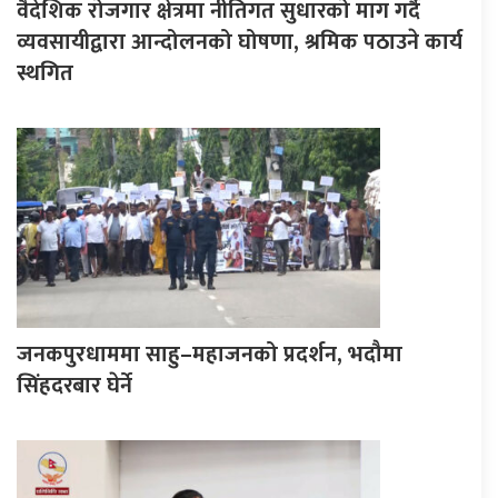
वैदेशिक रोजगार क्षेत्रमा नीतिगत सुधारको माग गर्दै
व्यवसायीद्वारा आन्दोलनको घोषणा, श्रमिक पठाउने कार्य
स्थगित
जनकपुरधाममा साहु–महाजनको प्रदर्शन, भदौमा
सिंहदरबार घेर्ने