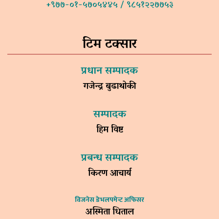
+९७७-०१-५७०५४४५ / ९८५१२२७७५३
टिम टक्सार
प्रधान सम्पादक
गजेन्द्र बुढाथोकी
सम्पादक
हिम विष्ट
प्रबन्ध सम्पादक
किरण आचार्य
विजनेस डेभलपमेन्ट अफिसर
अस्मिता धिताल