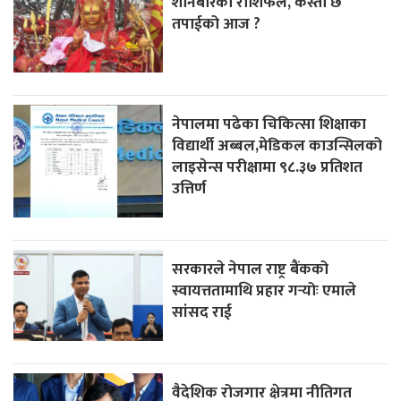
शनिबारको राशिफल, कस्तो छ
तपाईको आज ?
नेपालमा पढेका चिकित्सा शिक्षाका
विद्यार्थी अब्बल,मेडिकल काउन्सिलको
लाइसेन्स परीक्षामा ९८.३७ प्रतिशत
उत्तिर्ण
सरकारले नेपाल राष्ट्र बैंकको
स्वायत्ततामाथि प्रहार गर्‍योः एमाले
सांसद राई
वैदेशिक रोजगार क्षेत्रमा नीतिगत