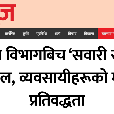
कर्पोरेट
कृषि
प्रविधि
अटो
विचार
विकास
टक्सार 
त विभागबिच ‘सवारी स
 व्यवसायीहरूको मा
प्रतिवद्धता