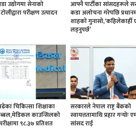
पडा उद्योगमा सेनाको
आफ्नै पार्टीका सांसदहरूले 
 टोलीद्वारा परीक्षण उत्पादन
कडा अलोचना गरेपछि प्रधानमन्
शाहकाे गुनासाे,‘कहिलेकाहीँ ए
लड्नुपर्छ’
पढेका चिकित्सा शिक्षाका
सरकारले नेपाल राष्ट्र बैंकको
ी अब्बल,मेडिकल काउन्सिलको
स्वायत्ततामाथि प्रहार गर्‍योः ए
परीक्षामा ९८.३७ प्रतिशत
सांसद राई