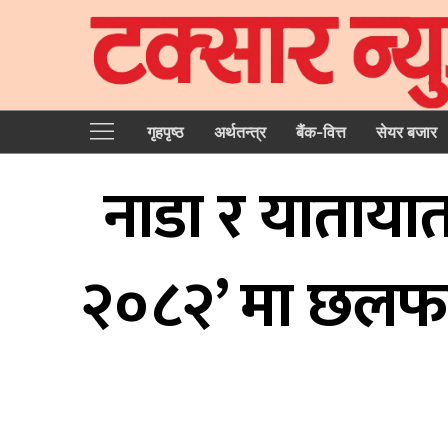
गृहपृष्‍ठ
अर्थतन्त्र
बैंक-वित्त
सेयर बजार
नाडा र याताया
२०८२’ मा छलफल,