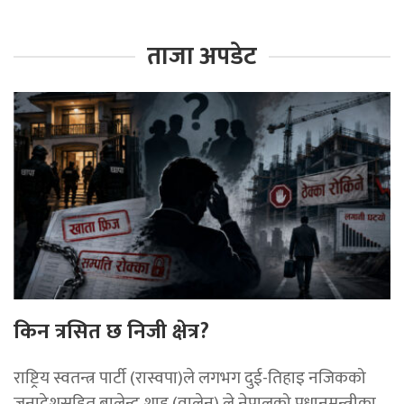
ताजा अपडेट
किन त्रसित छ निजी क्षेत्र?
राष्ट्रिय स्वतन्त्र पार्टी (रास्वपा)ले लगभग दुई-तिहाइ नजिकको
जनादेशसहित बालेन्द्र शाह (वालेन) ले नेपालको प्रधानमन्त्रीका