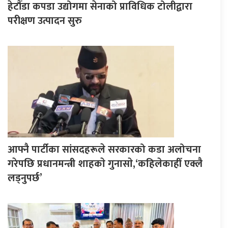
हेटौँडा कपडा उद्योगमा सेनाको प्राविधिक टोलीद्वारा
परीक्षण उत्पादन सुरु
आफ्नै पार्टीका सांसदहरूले सरकारको कडा अलोचना
गरेपछि प्रधानमन्त्री शाहकाे गुनासाे,‘कहिलेकाहीँ एक्लै
लड्नुपर्छ’