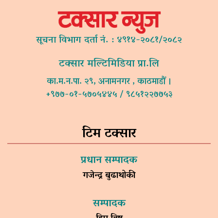
सूचना विभाग दर्ता नं. : ४९१४-२०८१/२०८२
टक्सार मल्टिमिडिया प्रा.लि
का.म.न.पा. २९, अनामनगर , काठमाडौं ।
+९७७-०१-५७०५४४५ / ९८५१२२७७५३
टिम टक्सार
प्रधान सम्पादक
गजेन्द्र बुढाथोकी
सम्पादक