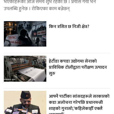
भएकाहरूका आज समय शुभ रहेको छ । प्रयास गर्यो भने
उपलब्धि हुनेछ । रोकिएका काम बन्नेछन्
किन त्रसित छ निजी क्षेत्र?
हेटौँडा कपडा उद्योगमा सेनाको
प्राविधिक टोलीद्वारा परीक्षण उत्पादन
सुरु
आफ्नै पार्टीका सांसदहरूले सरकारको
कडा अलोचना गरेपछि प्रधानमन्त्री
शाहकाे गुनासाे,‘कहिलेकाहीँ एक्लै