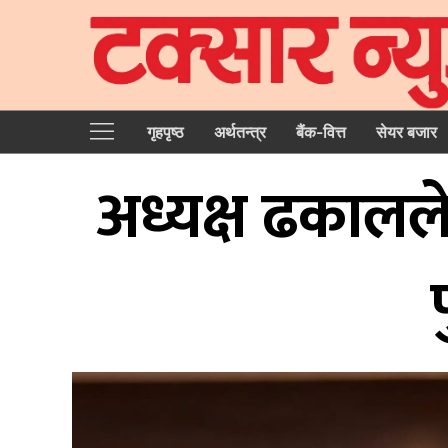
गृहपृष्‍ठ
अर्थतन्त्र
बैंक-वित्त
सेयर बजार
अध्यक्ष ढकालले