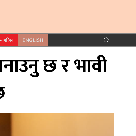
म्यागजिन
ENGLISH
बनाउनु छ र भावी
छ