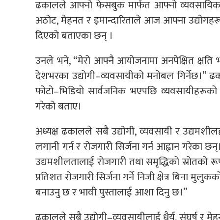
ढकालले आफ्नो फेसबुक मार्फत आफ्नो व्यवसायिक या
अठोट, मेहनत र इमान्दारिताले आज आफ्ना उद्योगहरूल
दिएकाे बताएका छन् ।
उनले भने, “मेरो आफ्नै आयोजनामा अनपेक्षित क्षति भ
देशभरका उद्योगी–व्यवसायीको मनोबल गिर्नेछ।” ढका
फोटो–भिडियो सार्वजनिक भएपछि व्यवसायीहरूको म
गरेको बताए।
अध्यक्ष ढकालले सबै उद्योगी, व्यवसायी र उद्यमशीलहरू
लगानी गर्न र रोजगारी सिर्जना गर्न आह्वान गरेका छन्।
उद्यमशीलतालाई रोजगारी तथा समृद्धिको स्रोतको रूपमा
प्रतिशत रोजगारी सिर्जना गर्ने निजी क्षेत्र बिना मुल
बनाउनु छ र भावी पुस्तालाई आशा दिनु छ।”
ढकालले सबै उद्योगी–व्यवसायीलाई धैर्य, संघर्ष र मेहनत