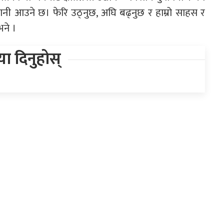
िहानी आउने छ। फेरि उठ्नुछ, अघि बढ्नुछ र हाम्रो साहस र
भने ।
िया दिनुहोस्