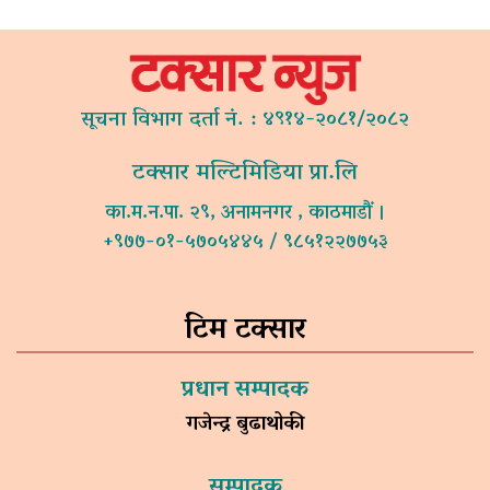
सूचना विभाग दर्ता नं. : ४९१४-२०८१/२०८२
टक्सार मल्टिमिडिया प्रा.लि
का.म.न.पा. २९, अनामनगर , काठमाडौं ।
+९७७-०१-५७०५४४५ / ९८५१२२७७५३
टिम टक्सार
प्रधान सम्पादक
गजेन्द्र बुढाथोकी
सम्पादक