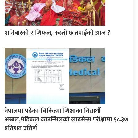
शनिबारको राशिफल, कस्तो छ तपाईको आज ?
नेपालमा पढेका चिकित्सा शिक्षाका विद्यार्थी
अब्बल,मेडिकल काउन्सिलको लाइसेन्स परीक्षामा ९८.३७
प्रतिशत उत्तिर्ण