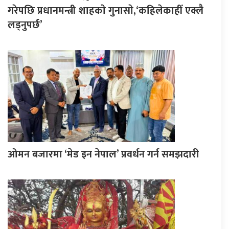
गरेपछि प्रधानमन्त्री शाहकाे गुनासाे,‘कहिलेकाहीँ एक्लै
लड्नुपर्छ’
ओमन बजारमा ‘मेड इन नेपाल’ प्रवर्धन गर्न समझदारी