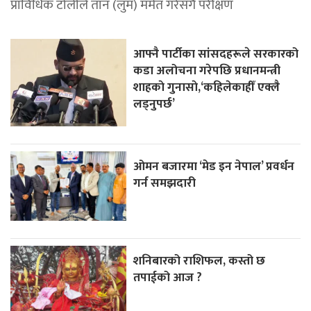
प्राविधिक टोलीले तान (लुम) मर्मत गरेसँगै परीक्षण
आफ्नै पार्टीका सांसदहरूले सरकारको
कडा अलोचना गरेपछि प्रधानमन्त्री
शाहकाे गुनासाे,‘कहिलेकाहीँ एक्लै
लड्नुपर्छ’
ओमन बजारमा ‘मेड इन नेपाल’ प्रवर्धन
गर्न समझदारी
शनिबारको राशिफल, कस्तो छ
तपाईको आज ?