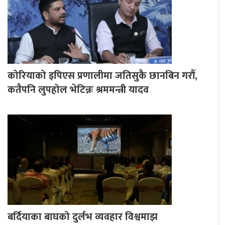
कोरियाको इपिएस प्रणालीमा जतिसुकै छानबिन गरौँ,
कतैपनि लुपहोल भेटिन्नः श्रममन्त्री यादव
बर्दियाका बाघको दुर्लभ व्यवहार विश्वमाझ