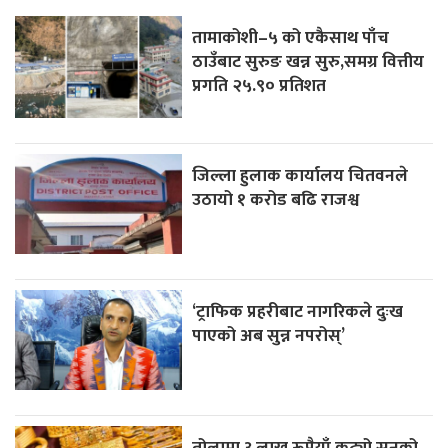
तामाकोशी–५ को एकैसाथ पाँच
ठाउँबाट सुरुङ खन्न सुरु,समग्र वित्तीय
प्रगति २५.९० प्रतिशत
जिल्ला हुलाक कार्यालय चितवनले
उठायो १ करोड बढि राजश्व
‘ट्राफिक प्रहरीबाट नागरिकले दुःख
पाएको अब सुन्न नपरोस्’
तोलामा ३ लाख रूपैयाँ कट्यो सुनको