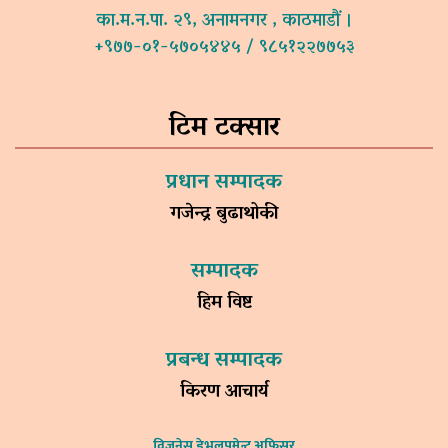
का.म.न.पा. २९, अनामनगर , काठमाडौं ।
+९७७-०१-५७०५४४५ / ९८५१२२७७५३
टिम टक्सार
प्रधान सम्पादक
गजेन्द्र बुढाथोकी
सम्पादक
हिम विष्ट
प्रबन्ध सम्पादक
किरण आचार्य
विजनेस डेभलपमेन्ट अफिसर