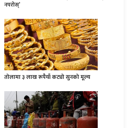
नपरोस्’
तोलामा ३ लाख रूपैयाँ कट्यो सुनको मूल्य