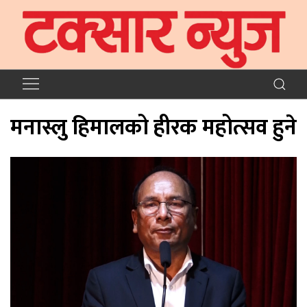
मनास्लु हिमालको हीरक महोत्सव हुने