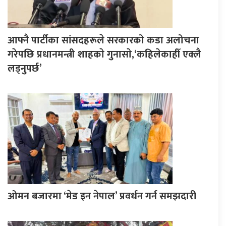
आफ्नै पार्टीका सांसदहरूले सरकारको कडा अलोचना
गरेपछि प्रधानमन्त्री शाहकाे गुनासाे,‘कहिलेकाहीँ एक्लै
लड्नुपर्छ’
ओमन बजारमा ‘मेड इन नेपाल’ प्रवर्धन गर्न समझदारी