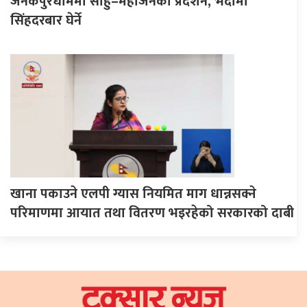
जनकपुरधाममा साहु–महाजनको प्रदर्शन, भदौमा
सिंहदरबार घेर्ने
खाना पकाउने एलपी ग्यास नियमित माग धान्नसक्ने
परिमाणमा आयात तथा वितरण भइरहेको सरकारको दाबी