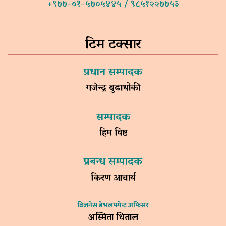
+९७७-०१-५७०५४४५ / ९८५१२२७७५३
टिम टक्सार
प्रधान सम्पादक
गजेन्द्र बुढाथोकी
सम्पादक
हिम विष्ट
प्रबन्ध सम्पादक
किरण आचार्य
विजनेस डेभलपमेन्ट अफिसर
अस्मिता धिताल