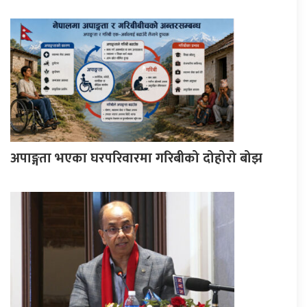
अपाङ्गता भएका घरपरिवारमा गरिबीको दोहोरो बोझ