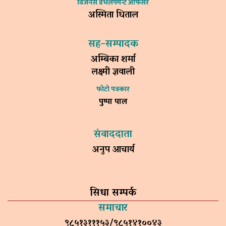
विजनेस डेभलपमेन्ट अफिसर
अस्मिता धिताल
सह–सम्पादक
अम्बिका शर्मा
लक्ष्मी ज्ञवाली
फोटो पत्रकार
पुष्पा पाल
संवाददाता
अनुप आचार्य
सिधा सम्पर्क
समाचार
९८५१३१११५३/९८५१४१००४३