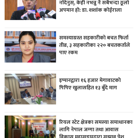
नदिनुस्, केही नभन्नु नै सबैभन्दा ठूलो
अपमान हो: डा. शशांक कोईराला
समस्याग्रस्त सहकारीको बचत फिर्ता
तीव्र, ३ सहकारीका २२० बचतकर्ताले
पाए रकम
इप्पानद्वारा १६ हजार मेगावाटको
पिपिए खुलासहित १३ बुँदे माग
रियल स्टेट क्षेत्रका समस्या समाधानका
लागि नेपाल जग्गा तथा आवास
विकास महासङ्घद्वारा सुझाव पेश