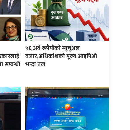
५६ अर्ब रूपैयाँकाे म्युचुअल
 सरकारलाई
बजार,अधिकांशको मूल्य आइपिओ
ा सम्बन्धी
भन्दा तल