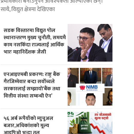
प्रभावकारी बनाउनुपर्ने आवश्यकता औँल्याएकी छन्।
साथै, विद्युत क्षेत्रमा देखिएका
सडक विस्तारमा विद्युत पोल
स्थानान्तरण मुख्य चुनौती, समयमै
काम नसकिँदा राज्यलाई आर्थिक
भारः महानिर्देशक जैसी
एनआइएमबी प्रकरण: राष्ट्र बैंक
गैरजिम्मेवार बन्दा सर्वोच्चले
सरकारलाई सम्झायो‘बैंक तथा
वित्तीय संस्था सम्बन्धी ऐन’
५६ अर्ब रूपैयाँकाे म्युचुअल
बजार,अधिकांशको मूल्य
आइपिओ भन्दा तल