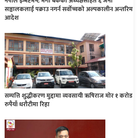
नेपाल इन्भेष्टमेन्ट मेगा बैंकका अध्यक्षसहित ६ जना
सञ्चालकलाई पक्राउ नगर्न सर्वोच्चको अल्पकालीन अन्तरिम
आदेश
सम्पत्ति शुद्धीकरण मुद्दामा व्यवसायी ऋषिराज मोर १ करोड
रुपैयाँ धरौटीमा रिहा