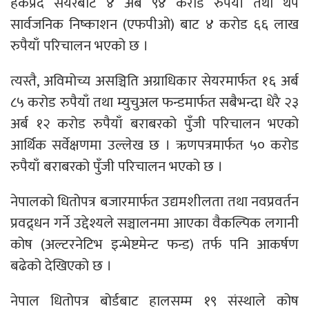
हकप्रद सेयरबाट ४ अर्ब ९४ करोड रुपैयाँ तथा थप
सार्वजनिक निष्काशन (एफपीओ) बाट ४ करोड ६६ लाख
रुपैयाँ परिचालन भएको छ ।
त्यस्तै, अविमोच्य असञ्चिति अग्राधिकार सेयरमार्फत १६ अर्ब
८५ करोड रुपैयाँ तथा म्युचुअल फन्डमार्फत सबैभन्दा धेरै २३
अर्ब १२ करोड रुपैयाँ बराबरको पुँजी परिचालन भएको
आर्थिक सर्वेक्षणमा उल्लेख छ । ऋणपत्रमार्फत ५० करोड
रुपैयाँ बराबरको पुँजी परिचालन भएको छ ।
नेपालको धितोपत्र बजारमार्फत उद्यमशीलता तथा नवप्रवर्तन
प्रवद्र्धन गर्ने उद्देश्यले सञ्चालनमा आएका वैकल्पिक लगानी
कोष (अल्टरनेटिभ इन्भेष्टमेन्ट फन्ड) तर्फ पनि आकर्षण
बढेको देखिएको छ ।
नेपाल धितोपत्र बोर्डबाट हालसम्म १९ संस्थाले कोष