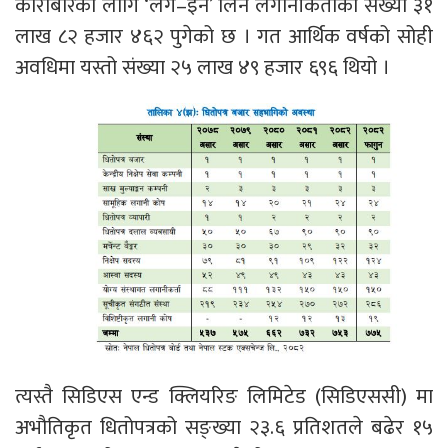
कारोबारका लागि ‘लग–इन’ लिने लगानीकर्ताको संख्या ३१
लाख ८२ हजार ४६२ पुगेको छ । गत आर्थिक वर्षको सोही
अवधिमा यस्तो संख्या २५ लाख ४९ हजार ६९६ थियो ।
त्यस्तै सिडिएस एन्ड क्लियरिङ लिमिटेड (सिडिएससी) मा
अभौतिकृत धितोपत्रको सङ्ख्या २३.६ प्रतिशतले बढेर १५