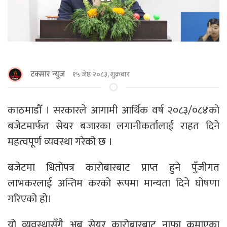
टक्सार न्युज
१५ जेष्ठ २०८३, शुक्रबार
काठमाडौँ । सरकारले आगामी आर्थिक वर्ष २०८३/०८४को
बजेटमार्फत सेयर बजारका लगानीकर्तालाई राहत दिने
महत्वपूर्ण व्यवस्था गरेको छ ।
बजेटमा धितोपत्र कारोबारबाट प्राप्त हुने पुँजीगत
लाभकरलाई अन्तिम करको रूपमा मान्यता दिने घोषणा
गरिएको हो।
यो व्यवस्थासँगै अब सेयर कारोबारबाट नाफा कमाएका