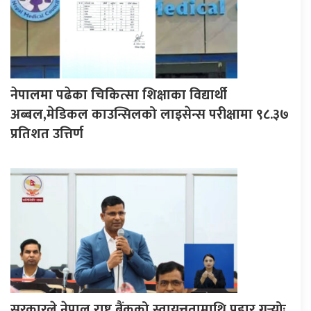
नेपालमा पढेका चिकित्सा शिक्षाका विद्यार्थी
अब्बल,मेडिकल काउन्सिलको लाइसेन्स परीक्षामा ९८.३७
प्रतिशत उत्तिर्ण
सरकारले नेपाल राष्ट्र बैंकको स्वायत्ततामाथि प्रहार गर्‍योः