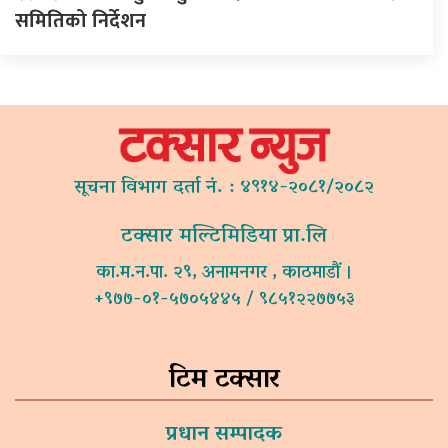
समितिको निर्देशन
सूचना विभाग दर्ता नं. : ४९१४-२०८१/२०८२
टक्सार मल्टिमिडिया प्रा.लि
का.म.न.पा. २९, अनामनगर , काठमाडौं ।
+९७७-०१-५७०५४४५ / ९८५१२२७७५३
टिम टक्सार
प्रधान सम्पादक