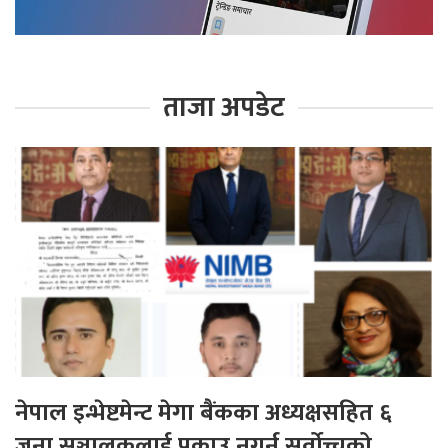
ताजा अपडेट
नेपाल इन्भेष्टमेन्ट मेगा बैंकका अध्यक्षसहित ६
जना सञ्चालकलाई पक्राउ नगर्न सर्वोच्चको