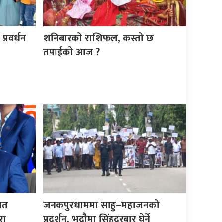
्रवर्धन
शनिबारको राशिफल, कस्तो छ
तपाईको आज ?
िगत
जनकपुरधाममा साहु–महाजनको
रा
प्रदर्शन, भदौमा सिंहदरबार घेर्ने