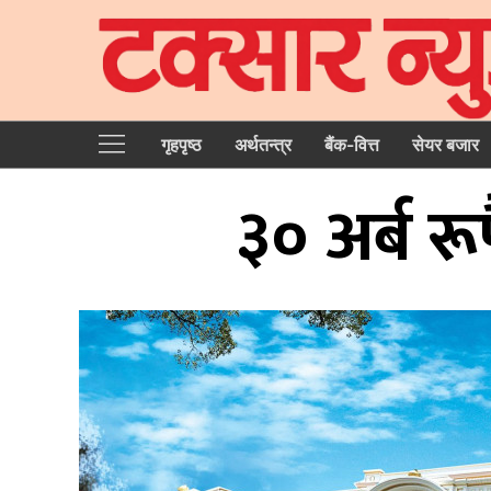
गृहपृष्‍ठ
अर्थतन्त्र
बैंक-वित्त
सेयर बजार
३० अर्ब रूपै