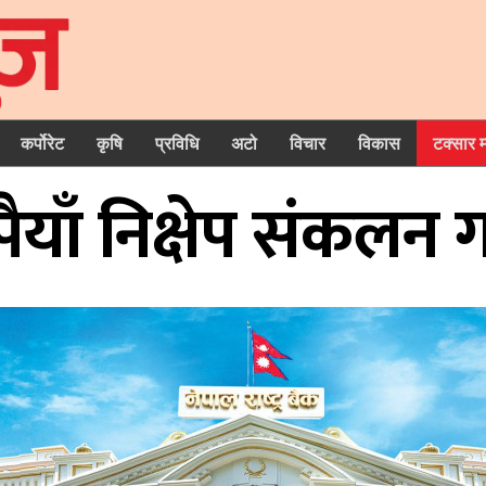
कर्पोरेट
कृषि
प्रविधि
अटो
विचार
विकास
टक्सार 
याँ निक्षेप संकलन गर्दै