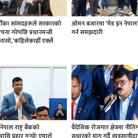
र्टीका सांसदहरूले सरकारको
ओमन बजारमा ‘मेड इन नेपाल’ प
ा गरेपछि प्रधानमन्त्री
गर्न समझदारी
नासाे,‘कहिलेकाहीँ एक्लै
पाल राष्ट्र बैंकको
वैदेशिक रोजगार क्षेत्रमा नीत
माथि प्रहार गर्‍योः एमाले
सुधारको माग गर्दै व्यवसायीद्वा