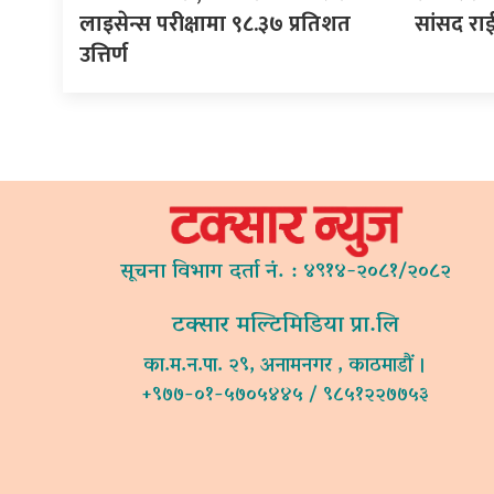
लाइसेन्स परीक्षामा ९८.३७ प्रतिशत
सांसद रा
उत्तिर्ण
सूचना विभाग दर्ता नं. : ४९१४-२०८१/२०८२
टक्सार मल्टिमिडिया प्रा.लि
का.म.न.पा. २९, अनामनगर , काठमाडौं ।
+९७७-०१-५७०५४४५ / ९८५१२२७७५३