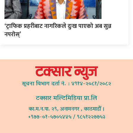
‘ट्राफिक प्रहरीबाट नागरिकले दुःख पाएको अब सुन्न
नपरोस्’
सूचना विभाग दर्ता नं. : ४९१४-२०८१/२०८२
टक्सार मल्टिमिडिया प्रा.लि
का.म.न.पा. २९, अनामनगर , काठमाडौं ।
+९७७-०१-५७०५४४५ / ९८५१२२७७५३