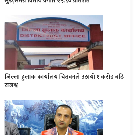
सुरु,समग्र वित्तीय प्रगति २५.९० प्रतिशत
जिल्ला हुलाक कार्यालय चितवनले उठायो १ करोड बढि
राजश्व