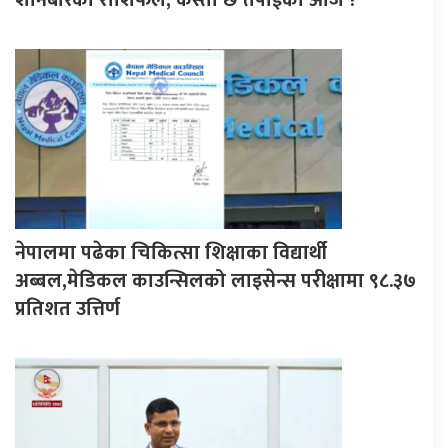
शनिबारको राशिफल, कस्तो छ तपाईको आज ?
नेपालमा पढेका चिकित्सा शिक्षाका विद्यार्थी
अब्बल,मेडिकल काउन्सिलको लाइसेन्स परीक्षामा ९८.३७
प्रतिशत उत्तिर्ण