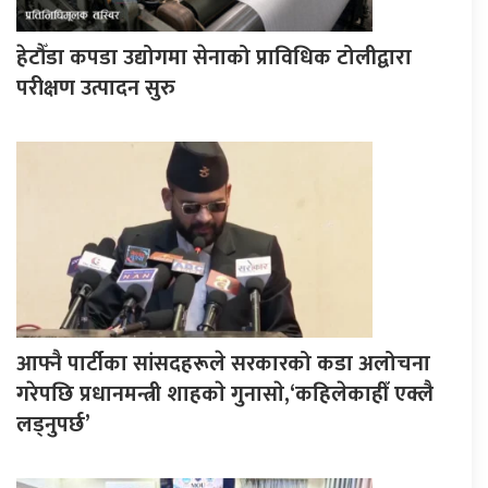
हेटौँडा कपडा उद्योगमा सेनाको प्राविधिक टोलीद्वारा
परीक्षण उत्पादन सुरु
आफ्नै पार्टीका सांसदहरूले सरकारको कडा अलोचना
गरेपछि प्रधानमन्त्री शाहकाे गुनासाे,‘कहिलेकाहीँ एक्लै
लड्नुपर्छ’