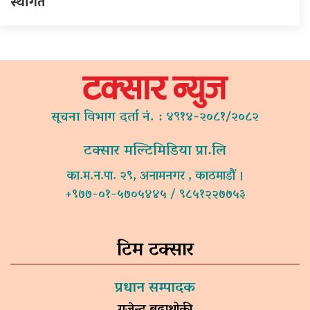
स्थगित
सूचना विभाग दर्ता नं. : ४९१४-२०८१/२०८२
टक्सार मल्टिमिडिया प्रा.लि
का.म.न.पा. २९, अनामनगर , काठमाडौं ।
+९७७-०१-५७०५४४५ / ९८५१२२७७५३
टिम टक्सार
प्रधान सम्पादक