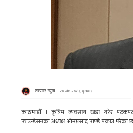
टक्सार न्युज
२० जेष्ठ २०८३, बुधबार
काठमाडाैँ । कृत्रिम व्यवसाय खडा गरेर पटकप
फाउन्डेसनका अध्यक्ष ओमप्रसाद पाण्डे पक्राउ परेका छ