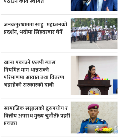
पठाउने कार्य स्थगित
जनकपुरधाममा साहु–महाजनको
प्रदर्शन, भदौमा सिंहदरबार घेर्ने
खाना पकाउने एलपी ग्यास
नियमित माग धान्नसक्ने
परिमाणमा आयात तथा वितरण
भइरहेको सरकारको दाबी
सामाजिक सञ्जालको दुरुपयोग र
वित्तीय अपराध मुख्य चुनौतीः प्रहरी
प्रवक्ता