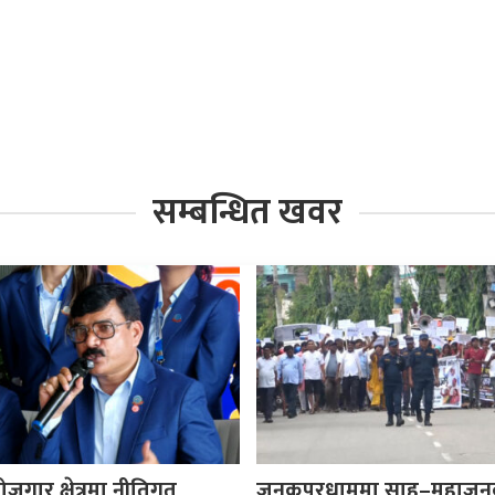
सम्बन्धित खवर
ोजगार क्षेत्रमा नीतिगत
जनकपुरधाममा साहु–महाजन