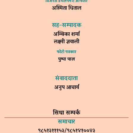
विजनेस डेभलपमेन्ट अफिसर
अस्मिता धिताल
सह–सम्पादक
अम्बिका शर्मा
लक्ष्मी ज्ञवाली
फोटो पत्रकार
पुष्पा पाल
संवाददाता
अनुप आचार्य
सिधा सम्पर्क
समाचार
९८५१३१११५३/९८५१४१००४३