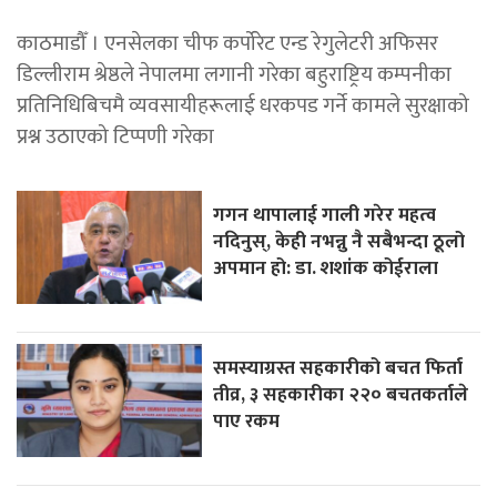
काठमाडौँ । एनसेलका चीफ कर्पोरेट एन्ड रेगुलेटरी अफिसर
डिल्लीराम श्रेष्ठले नेपालमा लगानी गरेका बहुराष्ट्रिय कम्पनीका
प्रतिनिधिबिचमै व्यवसायीहरूलाई धरकपड गर्ने कामले सुरक्षाको
प्रश्न उठाएको टिप्पणी गरेका
गगन थापालाई गाली गरेर महत्व
नदिनुस्, केही नभन्नु नै सबैभन्दा ठूलो
अपमान हो: डा. शशांक कोईराला
समस्याग्रस्त सहकारीको बचत फिर्ता
तीव्र, ३ सहकारीका २२० बचतकर्ताले
पाए रकम