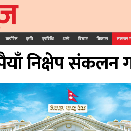
कर्पोरेट
कृषि
प्रविधि
अटो
विचार
विकास
टक्सार 
याँ निक्षेप संकलन गर्दै