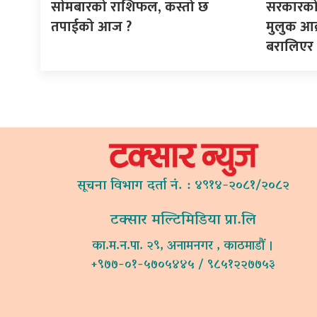
साेमबारको राशिफल, कस्तो छ
सरकारक
तपाईको आज ?
मुलुक आक
बरालिएर ह
सूचना विभाग दर्ता नं. : ४९१४-२०८१/२०८२
टक्सार मल्टिमिडिया प्रा.लि
का.म.न.पा. २९, अनामनगर , काठमाडौं ।
+९७७-०१-५७०५४४५ / ९८५१२२७७५३