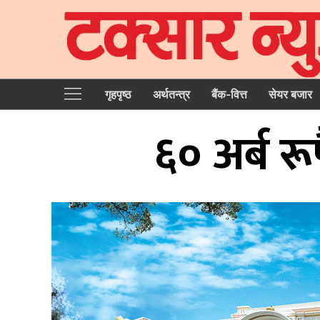
गृहपृष्‍ठ
अर्थतन्त्र
बैंक-वित्त
सेयर बजार
६० अर्ब रूपै