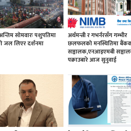
न्तिम सोमवारः पशुपतिमा
अर्थमन्त्री र गभर्नरसँग गम्भीर
ो जल लिएर दर्शनमा
छलफलको मनस्थितिमा बैंक
सञ्चालक,एनआइएमबी सञ्चा
पक्राउबारे आज सुनुवाई