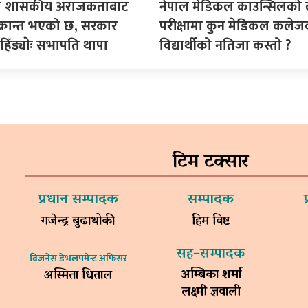
ो शासकीय अराजकताबाट
नेपाल मेडिकल काउन्सिलको ल
्रान्त भएको छ, सरकार
परीक्षामा कुन मेडिकल कलेज
िँड्याेः सभापति थापा
विद्यार्थीको नतिजा कस्तो ?
टिम टक्सार
प्रधान सम्पादक
सम्पादक
गजेन्द्र बुढाथोकी
हिम विष्ट
सह–सम्पादक
विजनेस डेभलपमेन्ट अफिसर
अम्बिका शर्मा
अस्मिता धिताल
लक्ष्मी ज्ञवाली