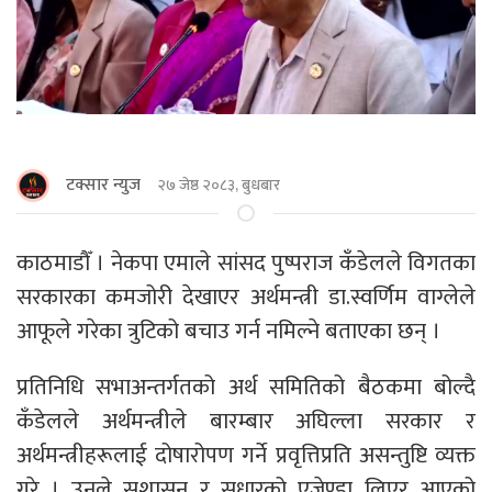
टक्सार न्युज
२७ जेष्ठ २०८३, बुधबार
काठमाडाैँ । नेकपा एमाले सांसद पुष्पराज कँडेलले विगतका
सरकारका कमजोरी देखाएर अर्थमन्त्री डा.स्वर्णिम वाग्लेले
आफूले गरेका त्रुटिको बचाउ गर्न नमिल्ने बताएका छन् ।
प्रतिनिधि सभाअन्तर्गतको अर्थ समितिको बैठकमा बोल्दै
कँडेलले अर्थमन्त्रीले बारम्बार अघिल्ला सरकार र
अर्थमन्त्रीहरूलाई दोषारोपण गर्ने प्रवृत्तिप्रति असन्तुष्टि व्यक्त
गरे । उनले सुशासन र सुधारको एजेण्डा लिएर आएको