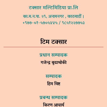
टक्सार मल्टिमिडिया प्रा.लि
का.म.न.पा. २९, अनामनगर , काठमाडौं ।
+९७७-०१-५७०५४४५ / ९८५१२२७७५३
टिम टक्सार
प्रधान सम्पादक
गजेन्द्र बुढाथोकी
सम्पादक
हिम विष्ट
प्रबन्ध सम्पादक
किरण आचार्य