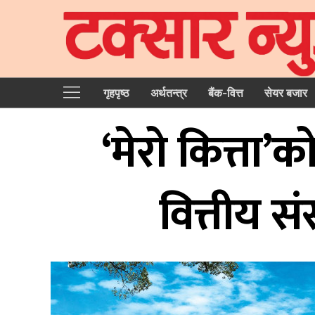
गृहपृष्‍ठ
अर्थतन्त्र
बैंक-वित्त
सेयर बजार
‘मेरो कित्ता’क
वित्तीय सं