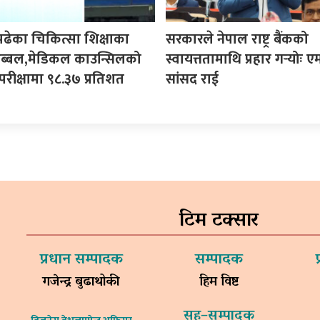
पढेका चिकित्सा शिक्षाका
सरकारले नेपाल राष्ट्र बैंकको
ी अब्बल,मेडिकल काउन्सिलको
स्वायत्ततामाथि प्रहार गर्‍योः ए
परीक्षामा ९८.३७ प्रतिशत
सांसद राई
टिम टक्सार
प्रधान सम्पादक
सम्पादक
गजेन्द्र बुढाथोकी
हिम विष्ट
सह–सम्पादक