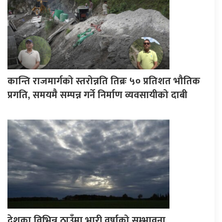
कान्ति राजमार्गको स्तरोन्नति तिब्रः ५० प्रतिशत भौतिक
प्रगति, समयमै सम्पन्न गर्ने निर्माण व्यवसायीको दाबी
देशका विभिन्न ठाउँमा भारी वर्षाको सम्भावना