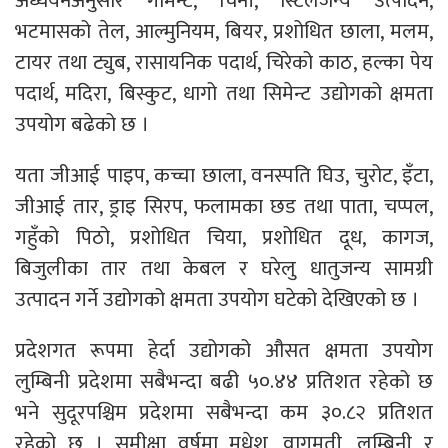
अध्ययनअनुसार गार्मेन्ट, चिनी, स्टिलजन्य उत्पादन,
भटमासको तेल, आल्मुनियम, बियर, प्रशोधित छाला, मलम,
टायर तथा ट्युब, रासायनिक पदार्थ, चिरेको काठ, हल्का पेय
पदार्थ, मदिरा, बिस्कुट, धागो तथा सिमेन्ट उद्योगको क्षमता
उपयोग बढेको छ ।
यता जीआई पाइप, कच्चा छाला, वनस्पति घिउ, चुरोट, इँटा,
जीआई तार, ड्राइ सिरप, फलामका छड तथा पाता, चप्पल,
गहुँको पिठो, प्रशोधित चिया, प्रशोधित दूध, कागज,
बिजुलीका तार तथा केबल र घरेलु धातुजन्य सामग्री
उत्पादन गर्ने उद्योगको क्षमता उपयोग घटेको देखिएको छ ।
प्रदेशगत रूपमा हेर्दा उद्योगको औसत क्षमता उपयोग
लुम्बिनी प्रदेशमा सबैभन्दा बढी ५०.४४ प्रतिशत रहेको छ
भने सुदूरपश्चिम प्रदेशमा सबैभन्दा कम ३०.८२ प्रतिशत
रहेको छ । समीक्षा वर्षमा मधेश, वागमती, लुम्बिनी र