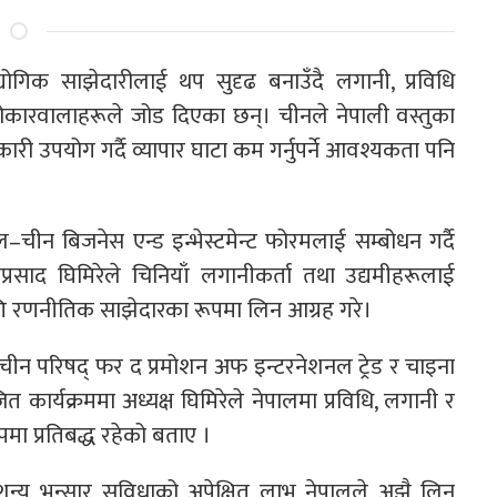
ोगिक साझेदारीलाई थप सुदृढ बनाउँदै लगानी, प्रविधि
ेमा सरोकारवालाहरूले जोड दिएका छन्। चीनले नेपाली वस्तुका
री उपयोग गर्दै व्यापार घाटा कम गर्नुपर्ने आवश्यकता पनि
ीन बिजनेस एन्ड इन्भेस्टमेन्ट फोरमलाई सम्बोधन गर्दै
दप्रसाद घिमिरेले चिनियाँ लगानीकर्ता तथा उद्यमीहरूलाई
गि रणनीतिक साझेदारका रूपमा लिन आग्रह गरे।
ावास, चीन परिषद् फर द प्रमोशन अफ इन्टरनेशनल ट्रेड र चाइना
ार्यक्रममा अध्यक्ष घिमिरेले नेपालमा प्रविधि, लगानी र
ूपमा प्रतिबद्ध रहेको बताए ।
ून्य भन्सार सुविधाको अपेक्षित लाभ नेपालले अझै लिन