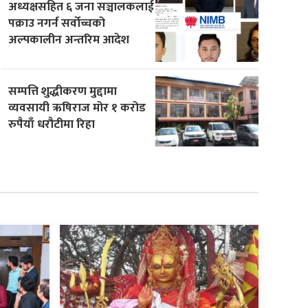
अध्यक्षसहित ६ जना सञ्चालकलाई
पक्राउ नगर्न सर्वोच्चको
अल्पकालीन अन्तरिम आदेश
सम्पत्ति शुद्धीकरण मुद्दामा
व्यवसायी ऋषिराज मोर १ करोड
रुपैयाँ धरौटीमा रिहा