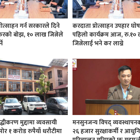
रोत्साहन गर्न सरकारले दिने
करदाता प्रोत्साहन उपहार घा
करको बोझ, १० लाख जित्नेले
पहिलो कार्यक्रम आज, रु.१०
ने
जित्नेलाई भने कर लाग्ने
ुद्धीकरण मुद्दामा व्यवसायी
मनसुनजन्य विपद् व्यवस्थापन
ोर १ करोड रुपैयाँ धरौटीमा
२६ हजार सुरक्षाकर्मी र आधुनि
परिचालन गरिएको छः गृहमन्त्र