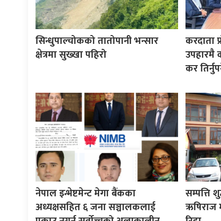
सिन्धुपाल्चोकको तातोपानी भन्सार
करदाता प्
क्षेत्रमा सुख्खा पहिरो
उपहारमै 
कर तिर्नुपर्
नेपाल इन्भेष्टमेन्ट मेगा बैंकका
सम्पत्ति श
अध्यक्षसहित ६ जना सञ्चालकलाई
ऋषिराज म
पक्राउ नगर्न सर्वोच्चको अल्पकालीन
रिहा