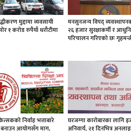
ुद्धीकरण मुद्दामा व्यवसायी
मनसुनजन्य विपद् व्यवस्थापन
ोर १ करोड रुपैयाँ धरौटीमा
२६ हजार सुरक्षाकर्मी र आधुनि
परिचालन गरिएको छः गृहमन्त्र
कित्सकको निर्वाह भत्ताबारे
घरजग्गा कारोबारका लागि इ
ीति बनाउन आयोगसँग माग,
अनिवार्य, २१ दिनभित्र अनला