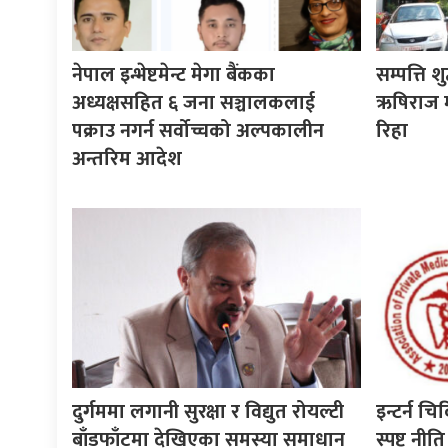
नेपाल इन्भेष्टमेन्ट मेगा बैंकका
सम्पत्ति श
अध्यक्षसहित ६ जना सञ्चालकलाई
ऋषिराज म
पक्राउ नगर्न सर्वोच्चको अल्पकालीन
रिहा
अन्तरिम आदेश
दुर्गममा लगानी सुरक्षा र विद्युत रोयल्टी
इन्टर्न चि
बाँडफाँटमा देखिएका समस्या समाधान
स्पष्ट न